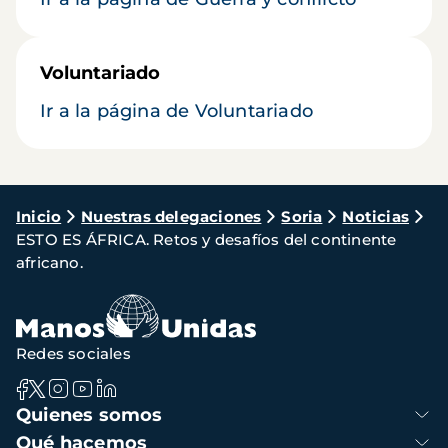
Voluntariado
Ir a la página de Voluntariado
Ruta
Inicio
Nuestras delegaciones
Soria
Noticias
ESTO ES ÁFRICA. Retos y desafíos del continente
de
africano.
navegación
Redes sociales
Navegación
Quienes somos
principal
Qué hacemos