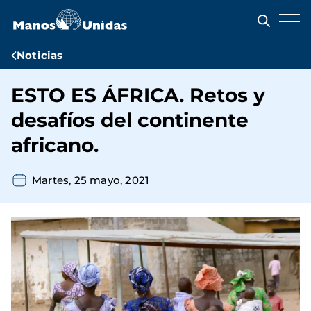
Pasar
al
contenido
principal
Ruta
Noticias
de
ESTO ES ÁFRICA. Retos y
navegación
desafíos del continente
africano.
Martes, 25 mayo, 2021