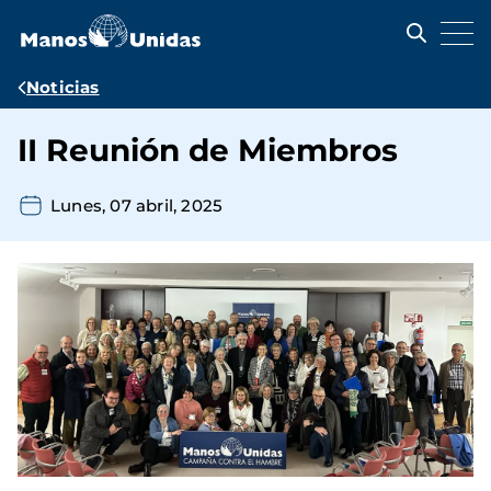
Pasar
al
contenido
principal
Ruta
Noticias
de
II Reunión de Miembros
navegación
Lunes, 07 abril, 2025