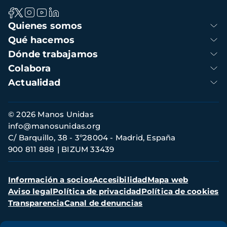
Navegación
Quienes somos
principal
Qué hacemos
Dónde trabajamos
Colabora
Actualidad
Información
© 2026 Manos Unidas
de
info@manosunidas.org
contacto
C/ Barquillo, 38 - 3º28004 - Madrid, España
900 811 888
BIZUM 33439
Menú
Información a socios
Accesibilidad
Mapa web
secundario
Aviso legal
Política de privacidad
Política de cookies
Transparencia
Canal de denuncias