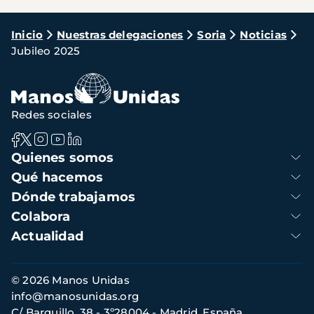
Ruta
Inicio
Nuestras delegaciones
Soria
Noticias
Jubileo 2025
de
navegación
Redes sociales
Navegación
Quienes somos
principal
Qué hacemos
Dónde trabajamos
Colabora
Actualidad
Información
© 2026 Manos Unidas
de
info@manosunidas.org
contacto
C/ Barquillo, 38 - 3º28004 - Madrid, España