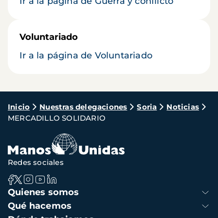
Ir a la página de Guerra y conflicto
Voluntariado
Ir a la página de Voluntariado
Ruta
Inicio
Nuestras delegaciones
Soria
Noticias
MERCADILLO SOLIDARIO
de
navegación
Redes sociales
Navegación
Quienes somos
principal
Qué hacemos