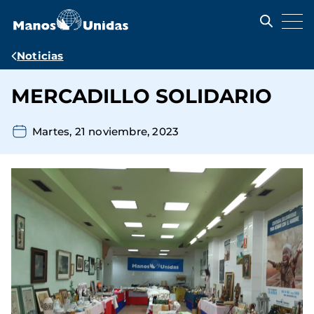
Pasar
al
contenido
principal
Ruta
Noticias
de
MERCADILLO SOLIDARIO
navegación
Martes, 21 noviembre, 2023