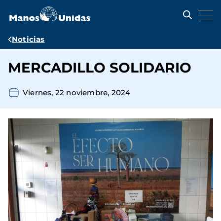
Pasar
al
contenido
principal
Ruta
Noticias
de
MERCADILLO SOLIDARIO
navegación
Viernes, 22 noviembre, 2024