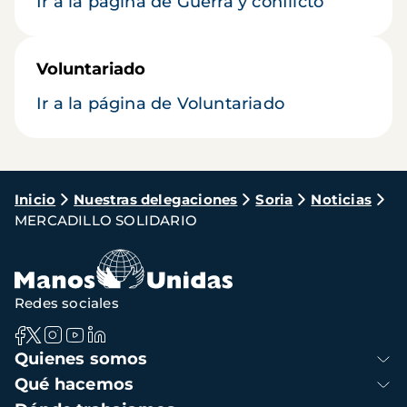
Ir a la página de Guerra y conflicto
Voluntariado
Ir a la página de Voluntariado
Ruta
Inicio
Nuestras delegaciones
Soria
Noticias
MERCADILLO SOLIDARIO
de
navegación
Redes sociales
Navegación
Quienes somos
principal
Qué hacemos