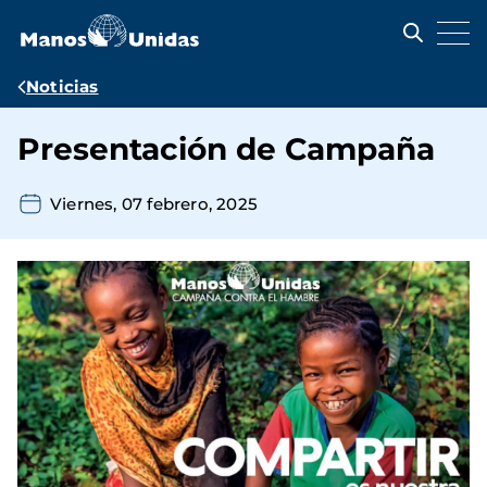
Pasar
al
contenido
principal
Ruta
Noticias
de
Presentación de Campaña
navegación
Viernes, 07 febrero, 2025