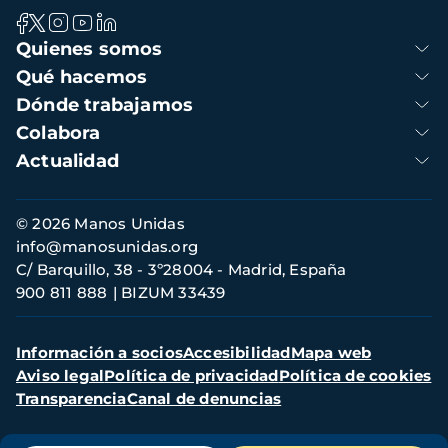
Navegación
Quienes somos
principal
Qué hacemos
Dónde trabajamos
Colabora
Actualidad
Información
© 2026 Manos Unidas
de
info@manosunidas.org
contacto
C/ Barquillo, 38 - 3º28004 - Madrid, España
900 811 888
BIZUM 33439
Menú
Información a socios
Accesibilidad
Mapa web
secundario
Aviso legal
Política de privacidad
Política de cookies
Transparencia
Canal de denuncias