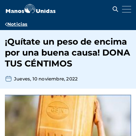
Pasar
al
contenido
principal
Ruta
Noticias
de
¡Quítate un peso de encima
navegación
por una buena causa! DONA
TUS CÉNTIMOS
Jueves, 10 noviembre, 2022