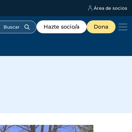
Área de socios
M
d
c
Menú
Hazte socio/a
Dona
d
de
us
destacados
cabecera