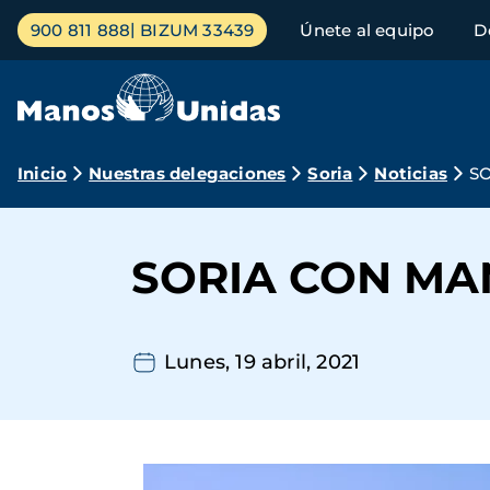
Pasar
Menú
900 811 888
BIZUM 33439
Únete al equipo
D
al
principal
contenido
principal
Ruta
Inicio
Nuestras delegaciones
Soria
Noticias
S
de
navegación
SORIA CON MA
Lunes, 19 abril, 2021