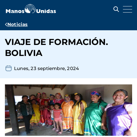
Pasar
al
contenido
principal
Ruta
Noticias
de
VIAJE DE FORMACIÓN.
navegación
BOLIVIA
Lunes, 23 septiembre, 2024