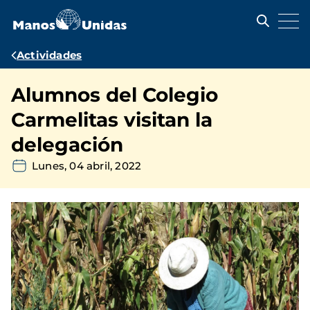
Pasar
al
contenido
principal
Ruta
Actividades
de
Alumnos del Colegio
navegación
Carmelitas visitan la
delegación
Lunes, 04 abril, 2022