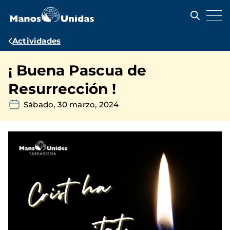
Pasar
al
contenido
principal
Ruta
Actividades
de
¡ Buena Pascua de
navegación
Resurrección !
Sábado, 30 marzo, 2024