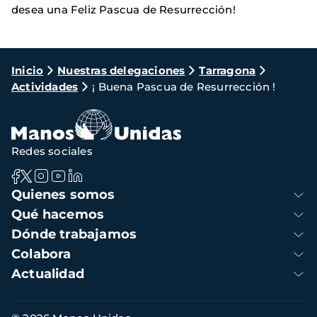
desea una Feliz Pascua de Resurrección!
Ruta
Inicio
Nuestras delegaciones
Tarragona
Actividades
¡ Buena Pascua de Resurrección !
de
navegación
Redes sociales
Navegación
Quienes somos
principal
Qué hacemos
Dónde trabajamos
Colabora
Actualidad
Información