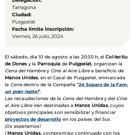
Delegación
Tarragona
Ciudad
Puigpelat
Fecha límite inscripción
Viernes, 26 julio, 2024
El sábado, día 10 de agosto a las 20:30 h, el
Col·lectiu
de Dones
y la
Parroquia
de
Puigpelat
, organizan la
Cena del Hambre
y
Cine al Aire Libre
a beneficio de
Manos Unidas
, en el Casal de Puigpelat, enmarcada
la
Cena
dentro de la Campaña “
24 Sopars de la Fam,
un gran repte!
”.
Las recaudaciones de la
Cena del Hambre
y del
Cine
al Aire Libre
irán destinadas a
Manos Unidas
, cuyos
objetivos principales son sensibilizar y financiar
proyectos de desarrollo
en los países del Sur.
¡Os esperamos!
|
Manos Unidas
,
compromiso continuado
con los