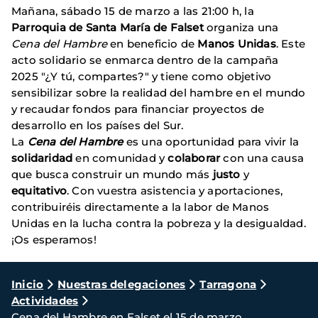
Mañana, sábado 15 de marzo a las 21:00 h, la
Parroquia de Santa María de Falset
organiza una
Cena del Hambre
en beneficio de
Manos Unidas
. Este
acto solidario se enmarca dentro de la campaña
2025 "¿Y tú, compartes?" y tiene como objetivo
sensibilizar sobre la realidad del hambre en el mundo
y recaudar fondos para financiar proyectos de
desarrollo en los países del Sur.
La
Cena del Hambre
es una oportunidad para vivir la
solidaridad
en comunidad y
colaborar
con una causa
que busca construir un mundo más
justo
y
equitativo
. Con vuestra asistencia y aportaciones,
contribuiréis directamente a la labor de Manos
Unidas en la lucha contra la pobreza y la desigualdad.
¡Os esperamos!
Ruta
Inicio
Nuestras delegaciones
Tarragona
Actividades
de
Cena del Hambre en Falset el 15 de marzo