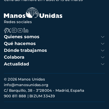
navegación
Redes sociales
Navegación
Quienes somos
principal
Qué hacemos
Dónde trabajamos
Colabora
Actualidad
Información
© 2026 Manos Unidas
de
info@manosunidas.org
contacto
C/ Barquillo, 38 - 3º28004 - Madrid, España
900 811 888
BIZUM 33439