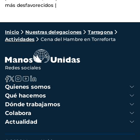
más desfavorecidos |
Ruta
Inicio
Nuestras delegaciones
Tarragona
Actividades
Cena del Hambre en Torreforta
de
navegación
Redes sociales
Navegación
Quienes somos
principal
Qué hacemos
Dónde trabajamos
Colabora
Actualidad