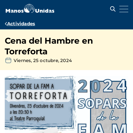
Pasar
al
contenido
principal
Ruta
Actividades
de
Cena del Hambre en
navegación
Torreforta
Viernes, 25 octubre, 2024