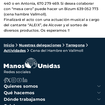
440 o en Antonia, 670 279 469. Si desea colaborar
con “mesa cero” puede hacer un Bizum 639 052 773
(cena hambre Vallmoll).
Finalizará el acto con una actuación musical a cargo
del cantante “ALEIX”, de Alcover y el sorteo de
diversos productos. Os esperamos !!
Ruta
Inicio
Nuestras delegaciones
Tarragona
Actividades
Cena del Hambre en Vallmoll
de
navegación
Redes sociales
Navegación
Quienes somos
principal
Qué hacemos
Dónde trabajamos