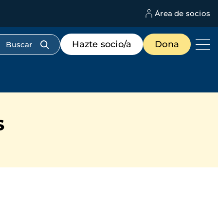
Área de socios
M
d
c
Menú
Hazte socio/a
Dona
d
de
us
destacados
cabecera
s