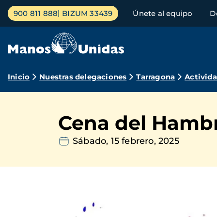
Pasar
Menú
900 811 888
BIZUM 33439
Únete al equipo
D
al
principal
contenido
principal
Ruta
Inicio
Nuestras delegaciones
Tarragona
Activid
de
navegación
Cena del Hambre
Sábado, 15 febrero, 2025