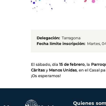
Delegación
Tarragona
Fecha límite inscripción
Martes, 04
El sábado, día
15 de febrero
, la
Parroqu
Càritas
y
Manos Unidas
, en el Casal pa
¡Os esperamos!
Navegación
Quienes so