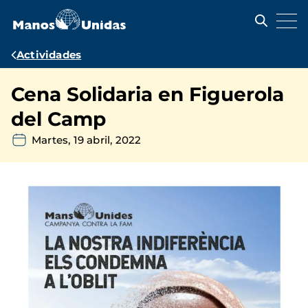
Pasar
al
contenido
principal
Ruta
Actividades
de
Cena Solidaria en Figuerola
navegación
del Camp
Martes, 19 abril, 2022