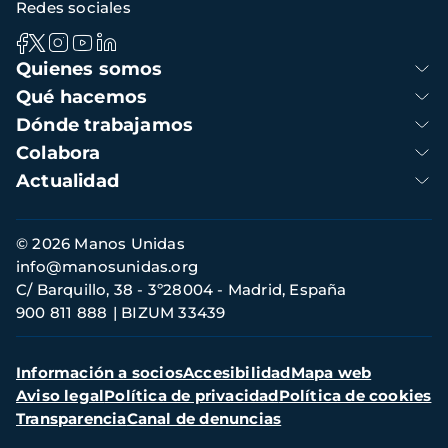
Redes sociales
Navegación
Quienes somos
principal
Qué hacemos
Dónde trabajamos
Colabora
Actualidad
Información
© 2026 Manos Unidas
de
info@manosunidas.org
contacto
C/ Barquillo, 38 - 3º28004 - Madrid, España
900 811 888
BIZUM 33439
Menú
Información a socios
Accesibilidad
Mapa web
secundario
Aviso legal
Política de privacidad
Política de cookies
Transparencia
Canal de denuncias