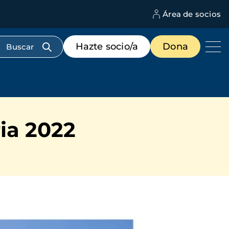
Área de socios
M
d
c
Menú
Hazte socio/a
Dona
d
de
us
destacados
cabecera
ria 2022