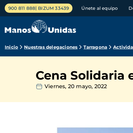
Pasar
Menú
900 811 888
BIZUM 33439
Únete al equipo
D
al
principal
contenido
principal
Ruta
Inicio
Nuestras delegaciones
Tarragona
Activid
de
navegación
Cena Solidaria 
Viernes, 20 mayo, 2022