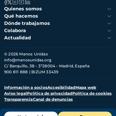
Navegación
Quienes somos
principal
Qué hacemos
Dónde trabajamos
Colabora
Actualidad
Información
© 2026 Manos Unidas
de
info@manosunidas.org
contacto
C/ Barquillo, 38 - 3º28004 - Madrid, España
900 811 888
BIZUM 33439
Menú
Información a socios
Accesibilidad
Mapa web
secundario
Aviso legal
Política de privacidad
Política de cookies
Transparencia
Canal de denuncias
Menú