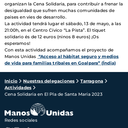
organizan la Cena Solidaria, para contribuir a frenar la
desigualdad que sufren muchas comunidades de
paises en vies de desarrollo.
La actividad tendrá lugar el sábado, 13 de mayo, a las
21:00h, en el Centro Cívico “La Pista”. El tiquet
solidario és de 12 euros (ninos 8 euros) ¡Os
esperamos!
Con esta actividad acompañamos el proyecto de
Manos Unidas
“Acceso al hàbitat seguro y medios
de vida para familias tribales en Goalpara” (Índia)
Ruta
Inicio
Nuestras delegaciones
Tarragona
Actividades
de
Cena Solidaria en El Pla de Santa Maria 2023
navegación
Redes sociales