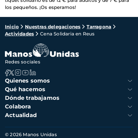
tiquet solidario es de 12 € para adultos y de 7 € para
los pequeños. ¡Os esperamos!
Ruta
Inicio
Nuestras delegaciones
Tarragona
Actividades
Cena Solidaria en Reus
de
navegación
Redes sociales
Navegación
Quienes somos
principal
Qué hacemos
Dónde trabajamos
Colabora
Actualidad
Información
© 2026 Manos Unidas