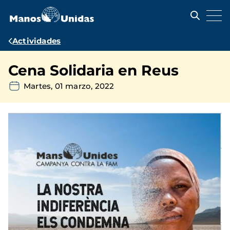
Pasar
al
contenido
principal
Ruta
Actividades
de
Cena Solidaria en Reus
navegación
Martes, 01 marzo, 2022