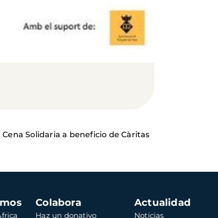
a Cena Solidaria a beneficio de Càritas
amos
Colabora
Actualidad
frica
Haz un donativo
Noticias