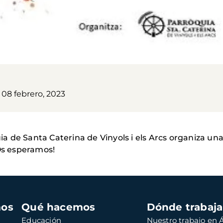
 08 febrero, 2023
uia de Santa Caterina de Vinyols i els Arcs organiza un
¡Os esperamos!
mos
Qué hacemos
Dónde trabaj
Educación
Nuestro trabajo en Á