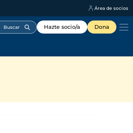
Área de socios
M
d
c
Menú
Hazte socio/a
Dona
d
de
us
destacados
cabecera