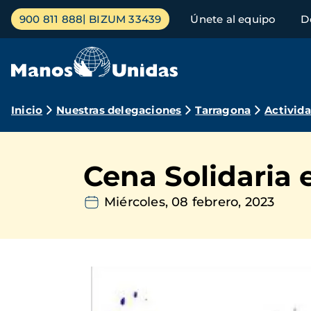
Pasar
Menú
900 811 888
BIZUM 33439
Únete al equipo
D
al
principal
contenido
principal
Ruta
Inicio
Nuestras delegaciones
Tarragona
Activid
de
navegación
Cena Solidaria e
Miércoles, 08 febrero, 2023