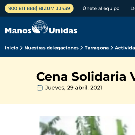
Pasar
Menú
900 811 888
BIZUM 33439
Únete al equipo
D
al
principal
contenido
principal
Ruta
Inicio
Nuestras delegaciones
Tarragona
Activid
de
navegación
Cena Solidaria
Jueves, 29 abril, 2021