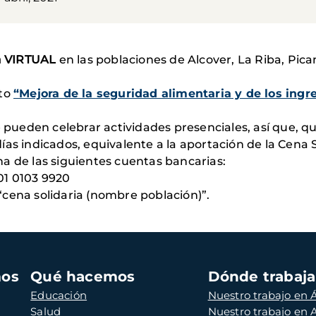
a VIRTUAL
en las poblaciones de Alcover, La Riba, Pica
cto
“Mejora de la seguridad alimentaria y de los ingr
e pueden celebrar actividades presenciales, así que, q
ías indicados, equivalente a la aportación de la Cena So
a de las siguientes cuentas bancarias:
1 0103 9920
cena solidaria (nombre población)”.
mos
Qué hacemos
Dónde trabaj
Educación
Nuestro trabajo en Á
Salud
Nuestro trabajo en