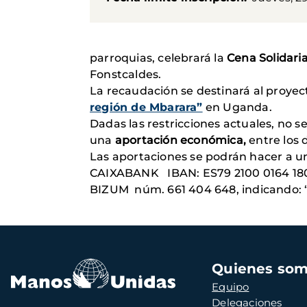
parroquias, celebrará la
Cena Solidari
Fonstcaldes.
La recaudación se destinará al proye
región de Mbarara”
en Uganda.
Dadas las restricciones actuales, no s
una
aportación económica,
entre los d
Las aportaciones se podrán hacer a un
CAIXABANK IBAN: ES79 2100 0164 180
BIZUM núm. 661 404 648, indicando: “
Navegación
Quienes so
principal
Equipo
Delegaciones