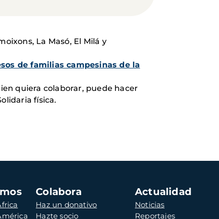
moixons, La Masó, El Milá y
esos de familias campesinas de la
uien quiera colaborar, puede hacer
lidaria física.
amos
Colabora
Actualidad
frica
Haz un donativo
Noticias
 América
Hazte socio
Reportajes