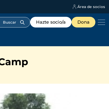
Área de socios
M
d
c
Menú
Hazte socio/a
Dona
d
de
us
destacados
cabecera
t Camp