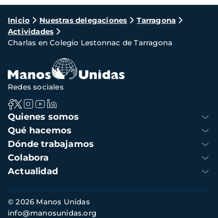
Ruta
Inicio
Nuestras delegaciones
Tarragona
Actividades
de
Charlas en Colegio Lestonnac de Tarragona
navegación
Redes sociales
Navegación
Quienes somos
principal
Qué hacemos
Dónde trabajamos
Colabora
Actualidad
Información
© 2026 Manos Unidas
de
info@manosunidas.org