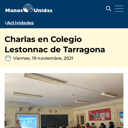
Pasar
al
contenido
principal
Ruta
Actividades
de
Charlas en Colegio
navegación
Lestonnac de Tarragona
Viernes, 19 noviembre, 2021