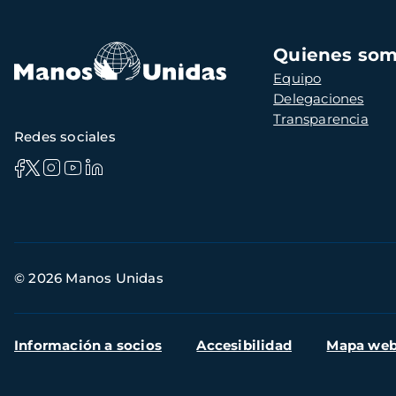
Navegación
Quienes so
principal
Equipo
Delegaciones
Transparencia
Redes sociales
Información
© 2026 Manos Unidas
de
contacto
Menú
Información a socios
Accesibilidad
Mapa we
secundario