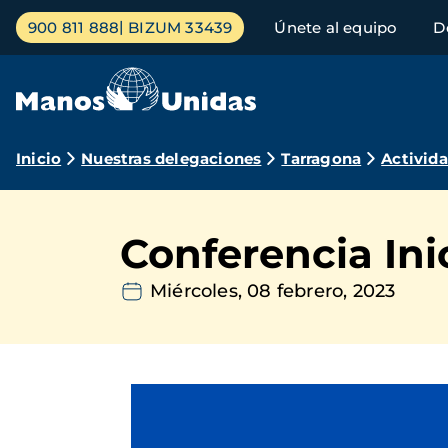
Pasar
Menú
900 811 888
BIZUM 33439
Únete al equipo
D
al
principal
contenido
principal
Ruta
Inicio
Nuestras delegaciones
Tarragona
Activid
de
navegación
Conferencia In
Miércoles, 08 febrero, 2023