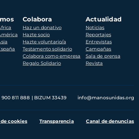
amos
Colabora
Actualidad
frica
Haz un donativo
Noticias
 América
Hazte socio
Reportajes
Asia
Hazte voluntario/a
Entrevistas
 España
Testamento solidario
Campañas
Colabora como empresa
Sala de prensa
Regalo Solidario
Revista
900 811 888
BIZUM 33439
info@manosunidas.org
 de cookies
Transparencia
Canal de denuncias