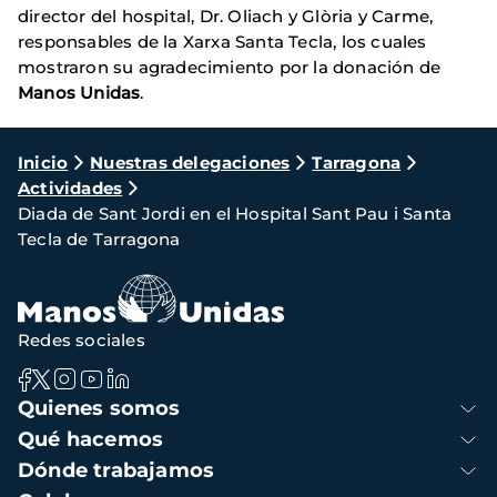
director del hospital, Dr. Oliach y Glòria y Carme,
responsables de la Xarxa Santa Tecla, los cuales
mostraron su agradecimiento por la donación de
Manos Unidas
.
Ruta
Inicio
Nuestras delegaciones
Tarragona
Actividades
de
Diada de Sant Jordi en el Hospital Sant Pau i Santa
navegación
Tecla de Tarragona
Redes sociales
Navegación
Quienes somos
principal
Qué hacemos
Dónde trabajamos