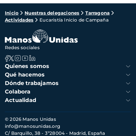
Ruta
Inicio
Nuestras delegaciones
Tarragona
Actividades
Eucaristía Inicio de Campaña
de
navegación
Redes sociales
Navegación
Quienes somos
principal
Qué hacemos
Dónde trabajamos
Colabora
Actualidad
Información
© 2026 Manos Unidas
de
info@manosunidas.org
contacto
C/ Barquillo, 38 - 3º28004 - Madrid, España