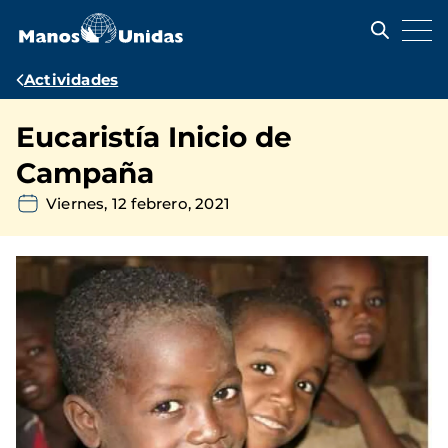
Pasar
al
contenido
principal
Ruta
Actividades
de
Eucaristía Inicio de
navegación
Campaña
Viernes, 12 febrero, 2021