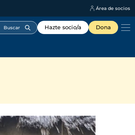
Área de socios
M
d
c
Menú
Hazte socio/a
Dona
d
de
us
destacados
cabecera