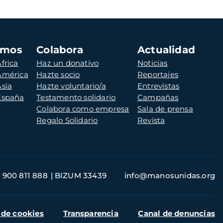
amos
Colabora
Actualidad
frica
Haz un donativo
Noticias
 América
Hazte socio
Reportajes
Asia
Hazte voluntario/a
Entrevistas
 España
Testamento solidario
Campañas
Colabora como empresa
Sala de prensa
Regalo Solidario
Revista
900 811 888
BIZUM 33439
info@manosunidas.org
 de cookies
Transparencia
Canal de denuncias