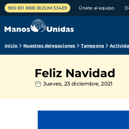
Pasar
Menú
900 811 888
BIZUM 33439
Únete al equipo
D
al
principal
contenido
principal
Ruta
Inicio
Nuestras delegaciones
Tarragona
Activid
de
navegación
Feliz Navidad
Jueves, 23 diciembre, 2021