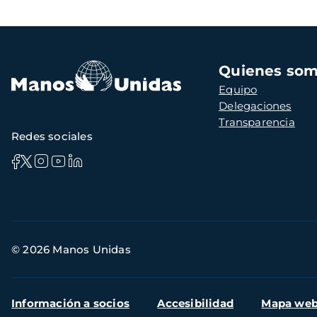
Navegación
Quienes so
principal
Equipo
Delegaciones
Transparencia
Redes sociales
Información
© 2026 Manos Unidas
de
contacto
Menú
Información a socios
Accesibilidad
Mapa we
secundario