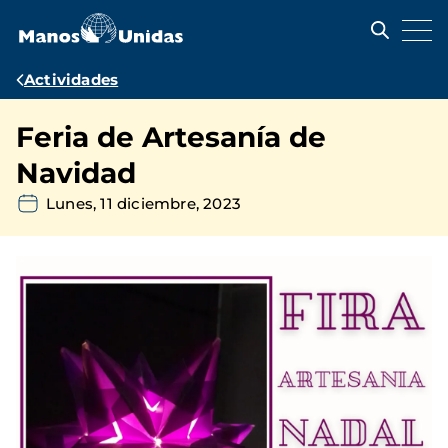
Pasar
al
contenido
principal
Ruta
Actividades
de
Feria de Artesanía de
navegación
Navidad
Lunes, 11 diciembre, 2023