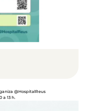
organiza @HospitalReus
 a 13 h.