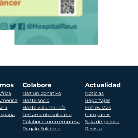
amos
Colabora
Actualidad
frica
Haz un donativo
Noticias
 América
Hazte socio
Reportajes
Asia
Hazte voluntario/a
Entrevistas
 España
Testamento solidario
Campañas
Colabora como empresa
Sala de prensa
Regalo Solidario
Revista