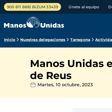
Pasar
Menú
900 811 888
BIZUM 33439
Únete al equipo
D
al
principal
contenido
principal
Ruta
Inicio
Nuestras delegaciones
Tarragona
Activid
de
navegación
Manos Unidas en
de Reus
Martes, 10 octubre, 2023