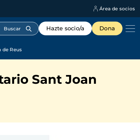
Área de socios
M
d
c
Menú
Hazte socio/a
Dona
d
de
us
destacados
cabecera
n de Reus
tario Sant Joan