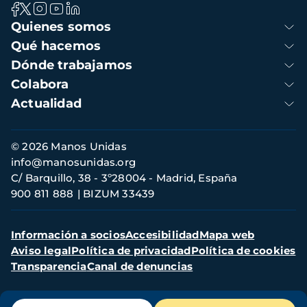
Navegación
Quienes somos
principal
Qué hacemos
Dónde trabajamos
Colabora
Actualidad
Información
© 2026 Manos Unidas
de
info@manosunidas.org
contacto
C/ Barquillo, 38 - 3º28004 - Madrid, España
900 811 888
BIZUM 33439
Menú
Información a socios
Accesibilidad
Mapa web
secundario
Aviso legal
Política de privacidad
Política de cookies
Transparencia
Canal de denuncias
Menú