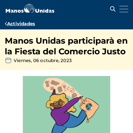
Pasar
al
contenido
principal
Ruta
Actividades
de
Manos Unidas participarà en
navegación
la Fiesta del Comercio Justo
Viernes, 06 octubre, 2023