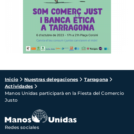
Ruta
Inicio
Nuestras delegaciones
Tarragona
Actividades
de
Manos Unidas participarà en la Fiesta del Comercio
navegación
Justo
Redes sociales