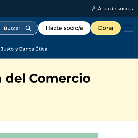
Área de socios
M
d
c
Menú
Hazte socio/a
Dona
d
de
us
destacados
cabecera
 Justo y Banca Ética
a del Comercio