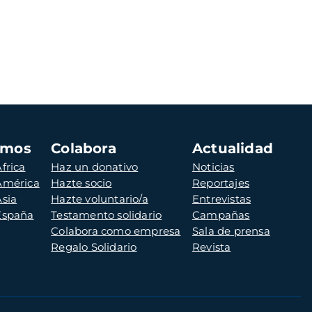
amos
Colabora
Actualidad
frica
Haz un donativo
Noticias
 América
Hazte socio
Reportajes
Asia
Hazte voluntario/a
Entrevistas
 España
Testamento solidario
Campañas
Colabora como empresa
Sala de prensa
Regalo Solidario
Revista