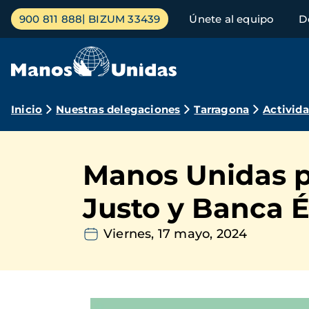
Pasar
Menú
900 811 888
BIZUM 33439
Únete al equipo
D
al
principal
contenido
principal
Ruta
Inicio
Nuestras delegaciones
Tarragona
Activid
de
navegación
Manos Unidas pa
Justo y Banca É
Viernes, 17 mayo, 2024