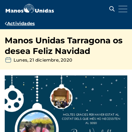
Pasar
al
contenido
principal
Ruta
Actividades
de
Manos Unidas Tarragona os
navegación
desea Feliz Navidad
Lunes, 21 diciembre, 2020