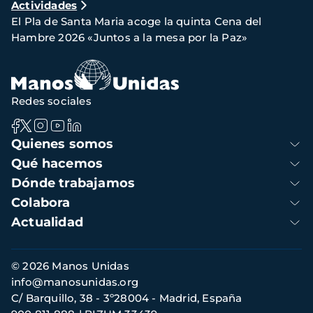
Actividades
de
El Pla de Santa Maria acoge la quinta Cena del
navegación
Hambre 2026 «Juntos a la mesa por la Paz»
Redes sociales
Navegación
Quienes somos
principal
Qué hacemos
Dónde trabajamos
Colabora
Actualidad
Información
© 2026 Manos Unidas
de
info@manosunidas.org
contacto
C/ Barquillo, 38 - 3º28004 - Madrid, España