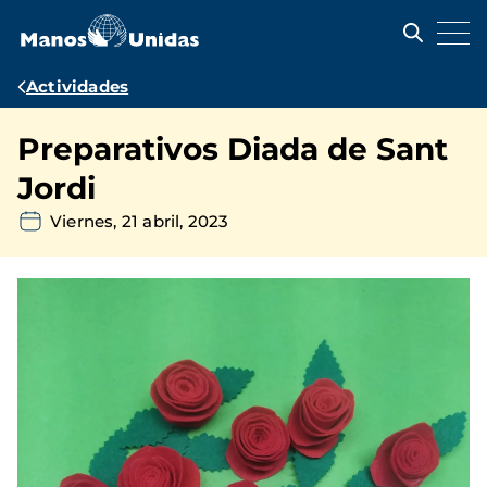
Pasar
al
contenido
principal
Ruta
Actividades
de
Preparativos Diada de Sant
navegación
Jordi
Viernes, 21 abril, 2023