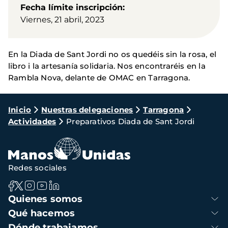
Fecha límite inscripción
Viernes, 21 abril, 2023
En la Diada de Sant Jordi no os quedéis sin la rosa, el
libro i la artesanía solidaria. Nos encontraréis en la
Rambla Nova, delante de OMAC en Tarragona.
Ruta
Inicio
Nuestras delegaciones
Tarragona
Actividades
Preparativos Diada de Sant Jordi
de
navegación
Redes sociales
Navegación
Quienes somos
principal
Qué hacemos
Dónde trabajamos