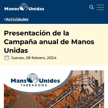
Pasar
al
contenido
principal
Ruta
Actividades
de
Presentación de la
navegación
Campaña anual de Manos
Unidas
Jueves, 08 febrero, 2024