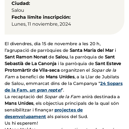
Ciudad
Salou
Fecha límite inscripción
Lunes, 11 noviembre, 2024
El divendres, dia 15 de novembre a les 20 h,
l’agrupació de parròquies de
Santa Maria del Mar
i
Sant Ramon Nonat
de
Salou
, la parròquia de
Sant
Sebastià de La Canonja
i la parròquia de
Sant Esteve
Protomàrtir de Vila-seca
organitzen el
Sopar de la
Fam
a benefici de
Mans Unides
, a la Llar de Jubilats
de Salou, emmarcat dins de la Campanya “
24 Sopars
de la Fam,
un gran repte!
”.
La recaptació del
Sopar de la Fam
anirà destinada a
Mans Unides
, els objectius principals de la qual són
sensibilitzar i finançar
projectes de
desenvolupament
als països del Sud.
Us hi esperem!