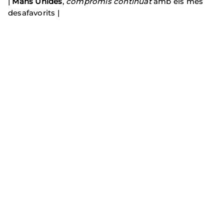
|
Mans Unides
,
compromís continuat
amb els més
desafavorits |