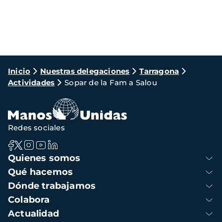
Ruta
Inicio
Nuestras delegaciones
Tarragona
Actividades
Sopar de la Fam a Salou
de
navegación
Redes sociales
Navegación
Quienes somos
principal
Qué hacemos
Dónde trabajamos
Colabora
Actualidad