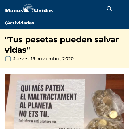
Pasar
al
contenido
principal
Ruta
Actividades
de
"Tus pesetas pueden salvar
navegación
vidas"
Jueves, 19 noviembre, 2020