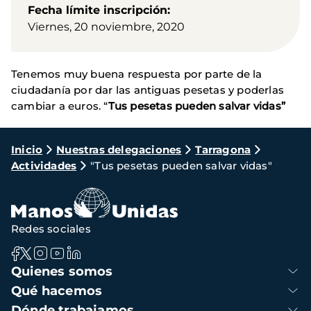
Fecha límite inscripción
Viernes, 20 noviembre, 2020
Tenemos muy buena respuesta por parte de la
ciudadanía por dar las antiguas pesetas y poderlas
cambiar a euros. “
Tus pesetas pueden salvar vidas”
Ruta
Inicio
Nuestras delegaciones
Tarragona
Actividades
"Tus pesetas pueden salvar vidas"
de
navegación
Redes sociales
Navegación
Quienes somos
principal
Qué hacemos
Dónde trabajamos