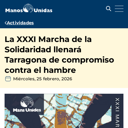
Pasar
al
contenido
principal
Ruta
Actividades
de
La XXXI Marcha de la
navegación
Solidaridad llenará
Tarragona de compromiso
contra el hambre
Miércoles, 25 febrero, 2026