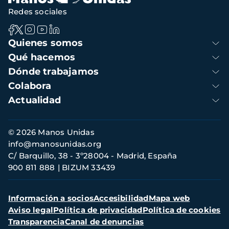
Redes sociales
Navegación
Quienes somos
principal
Qué hacemos
Dónde trabajamos
Colabora
Actualidad
Información
© 2026 Manos Unidas
de
info@manosunidas.org
contacto
C/ Barquillo, 38 - 3º28004 - Madrid, España
900 811 888
BIZUM 33439
Menú
Información a socios
Accesibilidad
Mapa web
secundario
Aviso legal
Política de privacidad
Política de cookies
Transparencia
Canal de denuncias