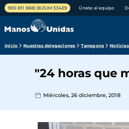
Pasar
Menú
900 811 888
BIZUM 33439
Únete al equipo
D
al
principal
contenido
principal
Ruta
Inicio
Nuestras delegaciones
Tarragona
Noticias
de
navegación
"24 horas que 
Miércoles, 26 diciembre, 2018