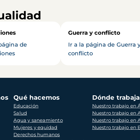
ualidad
iones
Guerra y conflicto
 página de
Ir a la página de Guerra 
iones
conflicto
mos
Qué hacemos
Dónde trabaj
Educación
Nuestro trabajo en Á
Salud
Nuestro trabajo en
Agua y saneamiento
Nuestro trabajo en 
Mujeres y equidad
Nuestro trabajo en
Derechos humanos