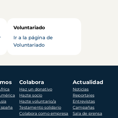
Voluntariado
y
Ir a la página de
Voluntariado
amos
Colabora
Actualidad
frica
Haz un donativo
Noticias
 América
Hazte socio
Reportajes
Asia
Hazte voluntario/a
Entrevistas
 España
Testamento solidario
Campañas
Colabora como empresa
Sala de prensa