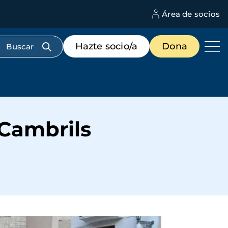
Área de socios
M
d
c
Menú
Hazte socio/a
Dona
d
de
us
destacados
cabecera
Cambrils