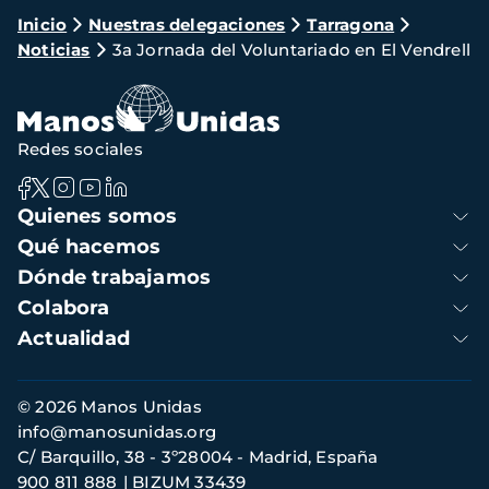
Ruta
Inicio
Nuestras delegaciones
Tarragona
Noticias
3a Jornada del Voluntariado en El Vendrell
de
navegación
Redes sociales
Navegación
Quienes somos
principal
Qué hacemos
Dónde trabajamos
Colabora
Actualidad
Información
© 2026 Manos Unidas
de
info@manosunidas.org
contacto
C/ Barquillo, 38 - 3º28004 - Madrid, España
900 811 888
BIZUM 33439