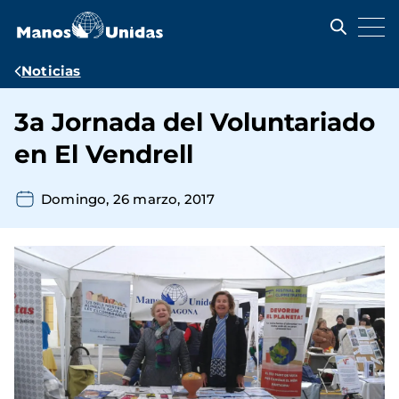
Pasar
al
contenido
principal
Ruta
Noticias
de
3a Jornada del Voluntariado
navegación
en El Vendrell
Domingo, 26 marzo, 2017