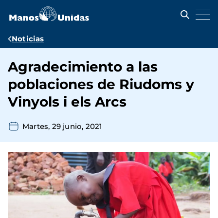
Pasar
al
contenido
principal
Ruta
Noticias
de
Agradecimiento a las
navegación
poblaciones de Riudoms y
Vinyols i els Arcs
Martes, 29 junio, 2021