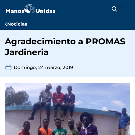
Pasar
al
contenido
principal
Ruta
Noticias
de
Agradecimiento a PROMAS
navegación
Jardineria
Domingo, 24 marzo, 2019