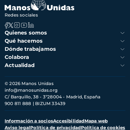
Redes sociales
Navegación
Quienes somos
principal
Qué hacemos
Dónde trabajamos
Colabora
Actualidad
Información
© 2026 Manos Unidas
de
info@manosunidas.org
contacto
C/ Barquillo, 38 - 3º28004 - Madrid, España
900 811 888
BIZUM 33439
Menú
Información a socios
Accesibilidad
Mapa web
secundario
Aviso legal
Política de privacidad
Política de cookies