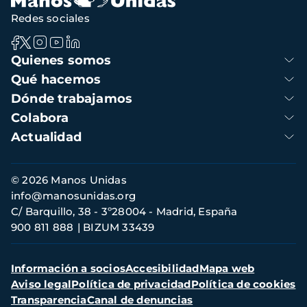
Redes sociales
Navegación
Quienes somos
principal
Qué hacemos
Dónde trabajamos
Colabora
Actualidad
Información
© 2026 Manos Unidas
de
info@manosunidas.org
contacto
C/ Barquillo, 38 - 3º28004 - Madrid, España
900 811 888
BIZUM 33439
Menú
Información a socios
Accesibilidad
Mapa web
secundario
Aviso legal
Política de privacidad
Política de cookies
Transparencia
Canal de denuncias