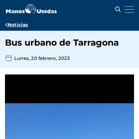
Pasar
al
contenido
principal
Ruta
Noticias
de
Bus urbano de Tarragona
navegación
Lunes, 20 febrero, 2023