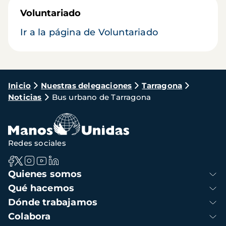
Voluntariado
Ir a la página de Voluntariado
Ruta
Inicio
Nuestras delegaciones
Tarragona
Noticias
Bus urbano de Tarragona
de
navegación
Redes sociales
Navegación
Quienes somos
principal
Qué hacemos
Dónde trabajamos
Colabora