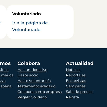
Voluntariado
y
Ir a la página de
Voluntariado
amos
Colabora
Actualidad
frica
Haz un donativo
Noticias
 América
Hazte socio
Reportajes
Asia
Hazte voluntario/a
Entrevistas
 España
Testamento solidario
Campañas
Colabora como empresa
Sala de prensa
Regalo Solidario
Revista