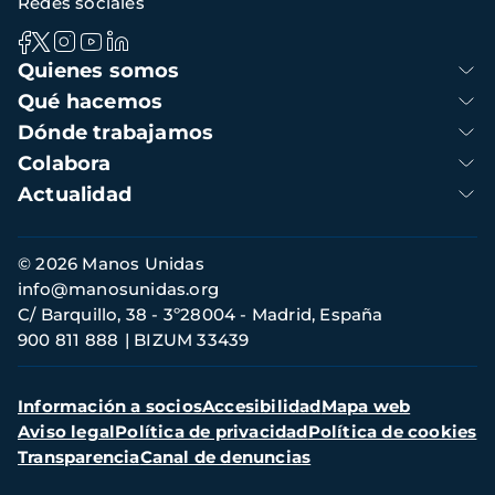
Redes sociales
Navegación
Quienes somos
principal
Qué hacemos
Dónde trabajamos
Colabora
Actualidad
Información
© 2026 Manos Unidas
de
info@manosunidas.org
contacto
C/ Barquillo, 38 - 3º28004 - Madrid, España
900 811 888
BIZUM 33439
Menú
Información a socios
Accesibilidad
Mapa web
secundario
Aviso legal
Política de privacidad
Política de cookies
Transparencia
Canal de denuncias