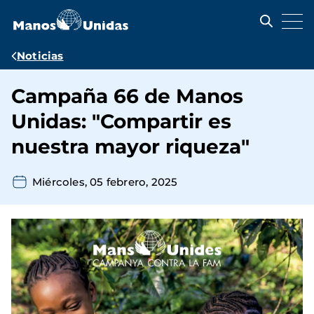
Pasar
al
contenido
principal
Ruta
Noticias
de
Campaña 66 de Manos
navegación
Unidas: "Compartir es
nuestra mayor riqueza"
Miércoles, 05 febrero, 2025