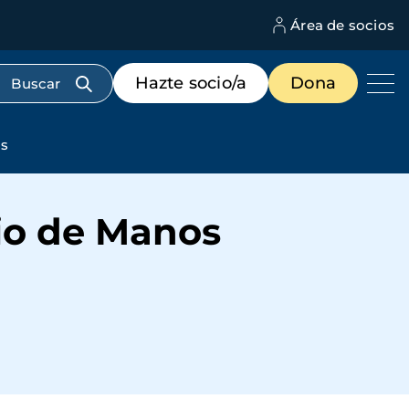
Área de socios
M
d
c
Menú
Hazte socio/a
Dona
d
de
us
destacados
cabecera
as
io de Manos