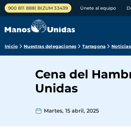
Pasar
Menú
900 811 888
BIZUM 33439
Únete al equipo
D
al
principal
contenido
principal
Ruta
Inicio
Nuestras delegaciones
Tarragona
Noticias
de
navegación
Cena del Hambr
Unidas
Martes, 15 abril, 2025