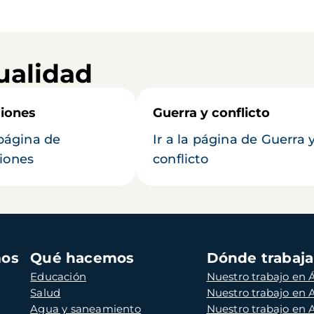
ualidad
iones
Guerra y conflicto
 página de
Ir a la página de Guerra 
iones
conflicto
mos
Qué hacemos
Dónde trabaj
Educación
Nuestro trabajo en Á
Salud
Nuestro trabajo en
Agua y saneamiento
Nuestro trabajo en 