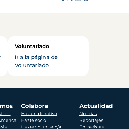
Voluntariado
y
Ir a la página de
Voluntariado
amos
Colabora
Actualidad
frica
Haz un donativo
Noticias
 América
Hazte socio
Reportajes
Asia
Hazte voluntario/a
Entrevistas