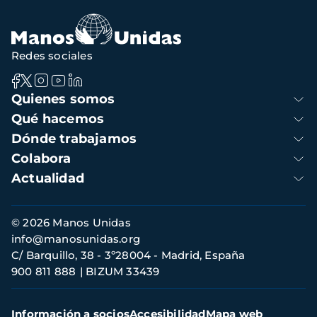
Redes sociales
Navegación
Quienes somos
principal
Qué hacemos
Dónde trabajamos
Colabora
Actualidad
Información
© 2026 Manos Unidas
de
info@manosunidas.org
contacto
C/ Barquillo, 38 - 3º28004 - Madrid, España
900 811 888
BIZUM 33439
Menú
Información a socios
Accesibilidad
Mapa web