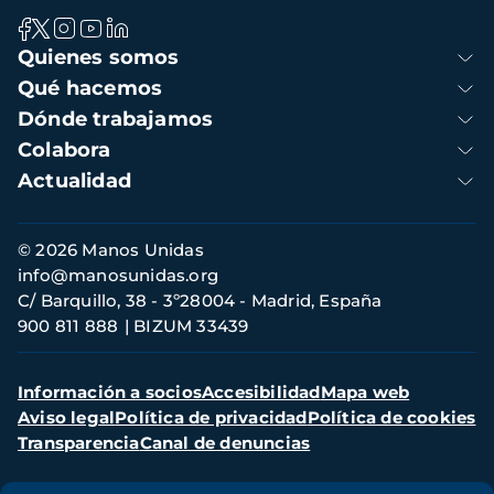
Navegación
Quienes somos
principal
Qué hacemos
Dónde trabajamos
Colabora
Actualidad
Información
© 2026 Manos Unidas
de
info@manosunidas.org
contacto
C/ Barquillo, 38 - 3º28004 - Madrid, España
900 811 888
BIZUM 33439
Menú
Información a socios
Accesibilidad
Mapa web
secundario
Aviso legal
Política de privacidad
Política de cookies
Transparencia
Canal de denuncias