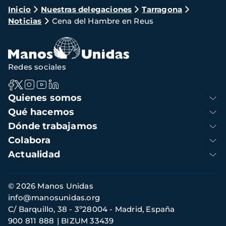
Ruta
Inicio
Nuestras delegaciones
Tarragona
Noticias
Cena del Hambre en Reus
de
navegación
Redes sociales
Navegación
Quienes somos
principal
Qué hacemos
Dónde trabajamos
Colabora
Actualidad
Información
© 2026 Manos Unidas
de
info@manosunidas.org
contacto
C/ Barquillo, 38 - 3º28004 - Madrid, España
900 811 888
BIZUM 33439